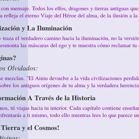
 con mensaje. Todos los elfos, dragones y tierras antiguas qu
 refleja el eterno Viaje del Héroe del alma, de la ilusión a la
ización y La Iluminación
traza el verdadero camino hacia la iluminación, no la versión 
 desmonta las máscaras del ego y te muestra cómo reclamar tu a
ginas?
os Olvidados:
 se mezclan. "El Ainiu devuelve a la vida civilizaciones perdi
sobre los antiguos orígenes de tu alma y la verdadera herencia 
ormación A Través de la Historia
nos, tú viajas hacia tu interior. Cada capítulo contiene enseña
 enfrentarás a ti mismo, todo ello mientras lees lo que parece 
a Tierra y el Cosmos!
Divinos: