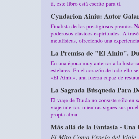
ti, este libro está escrito para ti.
Cyndarion Ainiu: Autor Gala
N
Finalista de los prestigiosos premios
poderosos clásicos espirituales. A tra
metafísicas, ofreciendo una experiencia
La Premisa de "El Ainiu". Dui
En una época muy anterior a la historia
estelares. En el corazón de todo ello se
«El Ainiu», una fuerza capaz de restaura
La Sagrada Búsqueda Para De
El viaje de Duida no consiste sólo en s
viaje interior, mientras sigues sus prue
propia alma.
Más allá de la Fantasía - Una 
El Mito Como Espejo del Viaje 