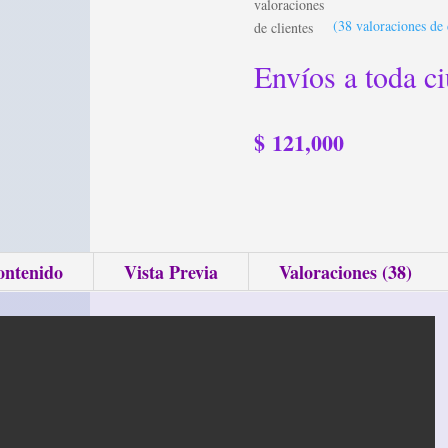
valoraciones
(
38
valoraciones de 
de clientes
Envíos a toda c
$
121,000
ontenido
Vista Previa
Valoraciones (38)