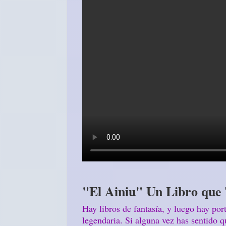
"El Ainiu" Un Libro que 
Hay libros de fantasía, y luego hay port
legendaria. Si alguna vez has sentido q