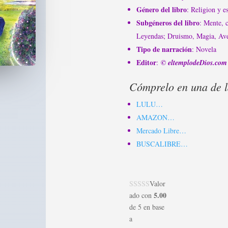
Género del libro
: Religion y e
Subgéneros del libro
: Mente, c
Leyendas; Druismo, Magia, Ave
Tipo de narración
: Novela
Editor
:
© eltemplodeDios.com
Cómprelo en una de la
LULU…
AMAZON…
Mercado Libre…
BUSCALIBRE…
Valor
5.00
ado con
de 5 en base
a