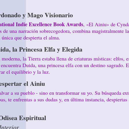
rdonado y Mago Visionario
ational Indie Excellence Book Awards
, «El Ainiu» de Cynda
vés de una narración sobrecogedora, combina magistralmente la
 única que despierta el alma.
da, la Princesa Elfa y Elegida
 moderna, la Tierra estaba llena de criaturas místicas: elfos, 
 encuentra Duida, una princesa elfa con un destino sagrado. Ell
r el equilibrio y la luz.
spertar el Ainiu
alvar a su pueblo - sino en transformar su yo. Su búsqueda ext
bas, te enfrentas a sus dudas y, en última instancia, despiertas 
Odisea Espiritual
Interior